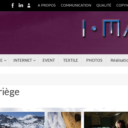
A PROPOS
COMMUNICATION
QUALITÉ
COPYW
UE
INTERNET
EVENT
TEXTILE
PHOTOS
Réalisati
riège