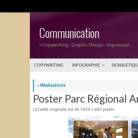
Passer
au
contenu
Communication
> Copywriting - Graphic Design - Impression
Passer
COPYWRITING
INFOGRAPHIE
SIGNALETIQ
au
contenu
«
Réalisations
Poster Parc Régional A
La taille originale est de
1024 × 683
pixels