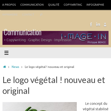
Passer
A PROPOS
COMMUNICATION
QUALITÉ
COPYWRITING
INFOGRAPHIE
au
Recherche
contenu
IMPRIMERIE
CONTACT
Rechercher
pour
:
Communication
> Copywriting - Graphic Design - Impression
Accueil
News
Le logo végétal ! nouveau et original
Le logo végétal ! nouveau et
original
Le concept du
végétal stabilisé