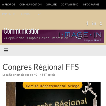
Passer
A PROPOS
COMMUNICATION
QUALITÉ
COPYWRITING
INFOGRAPHIE
au
Recherche
contenu
IMPRIMERIE
CONTACT
Rechercher
pour
:
Communication
> Copywriting - Graphic Design - Impression
Congres Régional FFS
La taille originale est de
401 × 567
pixels